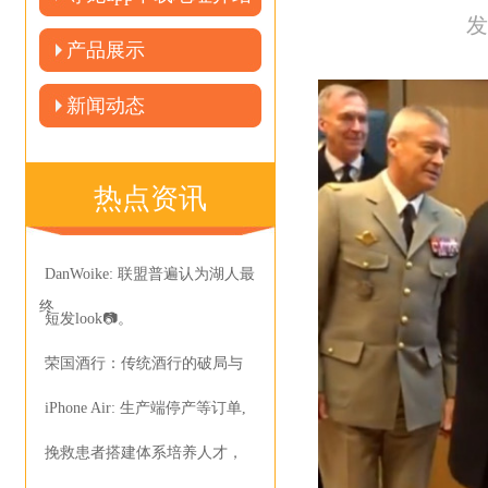
发
产品展示
新闻动态
热点资讯
DanWoike: 联盟普遍认为湖人最
终
短发look📷。
荣国酒行：传统酒行的破局与
iPhone Air: 生产端停产等订单,
挽救患者搭建体系培养人才，